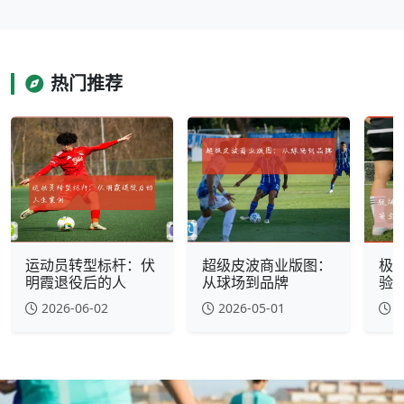
热门推荐
运动员转型标杆：伏
超级皮波商业版图：
极
明霞退役后的人
从球场到品牌
验
2026-06-02
2026-05-01
2