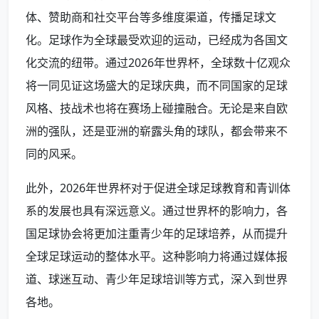
体、赞助商和社交平台等多维度渠道，传播足球文
化。足球作为全球最受欢迎的运动，已经成为各国文
化交流的纽带。通过2026年世界杯，全球数十亿观众
将一同见证这场盛大的足球庆典，而不同国家的足球
风格、技战术也将在赛场上碰撞融合。无论是来自欧
洲的强队，还是亚洲的崭露头角的球队，都会带来不
同的风采。
此外，2026年世界杯对于促进全球足球教育和青训体
系的发展也具有深远意义。通过世界杯的影响力，各
国足球协会将更加注重青少年的足球培养，从而提升
全球足球运动的整体水平。这种影响力将通过媒体报
道、球迷互动、青少年足球培训等方式，深入到世界
各地。