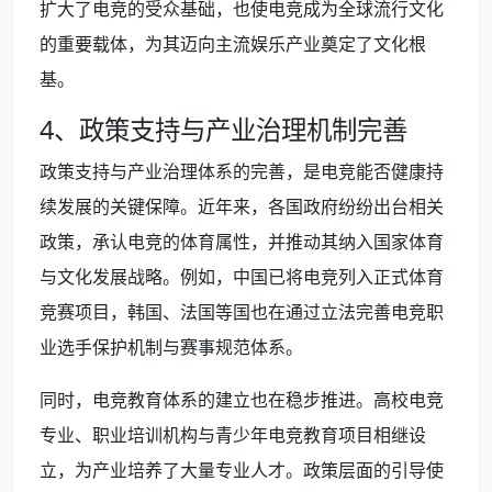
扩大了电竞的受众基础，也使电竞成为全球流行文化
的重要载体，为其迈向主流娱乐产业奠定了文化根
基。
4、政策支持与产业治理机制完善
政策支持与产业治理体系的完善，是电竞能否健康持
续发展的关键保障。近年来，各国政府纷纷出台相关
政策，承认电竞的体育属性，并推动其纳入国家体育
与文化发展战略。例如，中国已将电竞列入正式体育
竞赛项目，韩国、法国等国也在通过立法完善电竞职
业选手保护机制与赛事规范体系。
同时，电竞教育体系的建立也在稳步推进。高校电竞
专业、职业培训机构与青少年电竞教育项目相继设
立，为产业培养了大量专业人才。政策层面的引导使