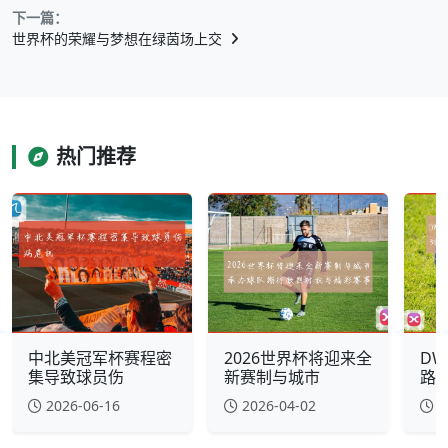
下一篇：
世界杯的荣耀与梦想在绿茵场上交
热门推荐
中北美冠军杯赛程密
2026世界杯将迎来全
DW
集导致球员伤
新赛制与城市
路
2026-06-16
2026-04-02
2