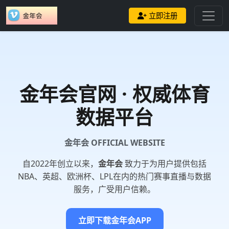
立即注册
金年会
官网 · 权威体育
数据平台
金年会 OFFICIAL WEBSITE
自2022年创立以来，
金年会
致力于为用户提供包括
NBA、英超、欧洲杯、LPL在内的热门赛事直播与数据
服务，广受用户信赖。
立即下载金年会APP