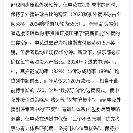
部也同步压缩外援预算，但申花在控制成本的同时，
保持了外援进球占比的稳定（2023赛季外援进球占全
队58%，2024赛季前10轮为55%）。 ### 薪资帽倒
逼选援逻辑重构 薪资帽直接压缩了“高薪低能”外援的
生存空间。申花过去曾为特维斯支付周薪61.5万英
镑，但后者场均出场仅45分钟。新政下，俱乐部必须
确保每笔薪资投入产出比。2024年引进的中场阿马
杜，其拦截成功率（82%）与传球成功率（89%）均
位列中超前五，而年薪仅为120万欧元——相当于此
前特维斯的1/20。这种“数据导向”的选援模式，使申
花外援引进策略从“赌运气”转向“算概率”。 ## 申花外
援引进策略中的“不变”：青训与体系化选援 尽管策略
调整，但申花在选援中保留了三个不变原则：优先考
察与青训体系匹配度、坚持“核心位置优先”、保持外