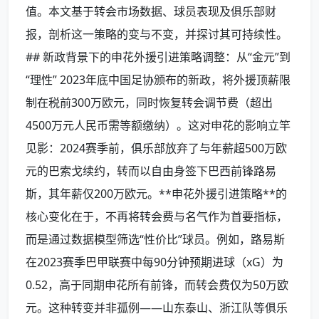
值。本文基于转会市场数据、球员表现及俱乐部财
报，剖析这一策略的变与不变，并探讨其可持续性。
## 新政背景下的申花外援引进策略调整：从“金元”到
“理性” 2023年底中国足协颁布的新政，将外援顶薪限
制在税前300万欧元，同时恢复转会调节费（超出
4500万元人民币需等额缴纳）。这对申花的影响立竿
见影：2024赛季前，俱乐部放弃了与年薪超500万欧
元的巴索戈续约，转而以自由身签下巴西前锋路易
斯，其年薪仅200万欧元。**申花外援引进策略**的
核心变化在于，不再将转会费与名气作为首要指标，
而是通过数据模型筛选“性价比”球员。例如，路易斯
在2023赛季巴甲联赛中每90分钟预期进球（xG）为
0.52，高于同期申花所有前锋，而转会费仅为50万欧
元。这种转变并非孤例——山东泰山、浙江队等俱乐