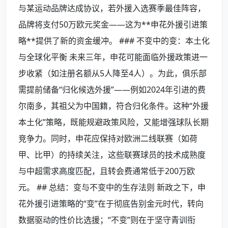
与某运动品牌达成协议，若外援入选赛季最佳阵容，
品牌将支付50万欧元奖金——这为**申花外援引进策
略**提供了新的资金缓冲。 ### 不变中的变：本土化
与全球化平衡 未来三年，申花可能面临外援政策进一
步收紧（如注册名额从5人降至4人）。为此，俱乐部
需提前储备“归化候选外援”——例如2024年引进的费
尔南多，其祖父为中国籍，符合归化条件。这种“外援
本土化”策略，既能规避政策风险，又能增强球队长期
竞争力。同时，申花应保持对欧洲二线联赛（如荷
甲、比甲）的持续关注，这些联赛球员的技术成熟度
与中超需求高度匹配，且转会费通常低于200万欧
元。 ## 总结：变与不变中的生存法则 新政之下，申
花外援引进策略的“变”在于彻底告别金元时代，转向
数据驱动的性价比选援；“不变”则在于坚守青训衔