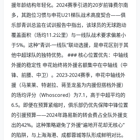
援年龄结构年轻化。2024赛季引进的20岁前锋费尔南
多，其跑位习惯与申花U21梯队战术高度契合——俱
乐部青训总监在试训报告中指出，该球员的无球跑动
覆盖面积（场均11.2公里）与一线队战术要求偏差小
于5%。这种“青训-一线队”联动选援，是申花区别于其
他中超球队的独特优势。 ### 核心位置优先：中轴线
外援的稳定性 申花始终将外援名额集中在中轴线（中
锋、前腰、中卫）。2023-2024赛季，申花中轴线外
援（马莱莱、特谢拉、蒋圣龙虽为内援但搭档外援）
的场均评分（Whoscored）为7.1，高于中超平均的
6.5。即便在预算紧缩时，俱乐部仍优先保障中锋位置
的引援预算——2024年路易斯的转会费占全队外援支
出的42%。这种策略避免了外援“遍地开花却无核心”
的陷阱，与上海海港、成都蓉城等队形成鲜明对比。