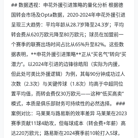
## 数据透视：申花外援引进策略的量化分析 根据德
国转会市场及Opta数据，2020-2024年申花外援引进
呈现三大趋势：平均年龄从28.7岁降至24.3岁；平均
转会费从620万欧元降至80万欧元；球员在加盟前一
个赛季的联赛出场时间占比从65%升至82%。这些数
据表明，**申花外援引进策略**正从“买名气”转向“买
潜力”。以2024年引进的边锋徐皓阳（实际为内援，
但此处可类比外援逻辑）为例，其每90分钟成功过人
次数（2.3次）与关键传球（1.8次）均高于中超同位
置平均值，而转会费仅30万欧元——这种“低买高卖”
模式，本质是俱乐部财务可持续性的必然选择。 ###
案例对比：马莱莱与路易斯的效率差异 马莱莱在2023
赛季贡献11球4助攻，但每球成本（转会费+年薪）高
达220万欧元；路易斯在2024赛季前10轮打入5球，