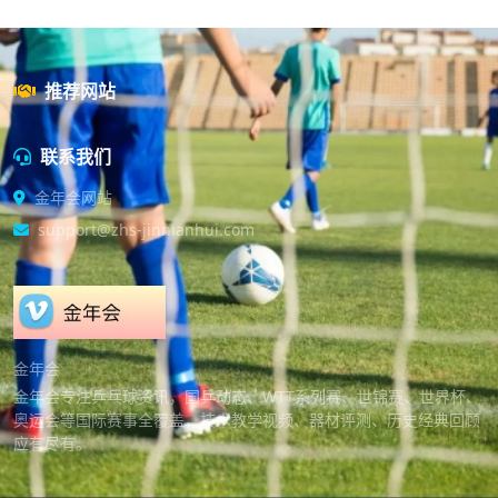
推荐网站
联系我们
金年会网站
support@zhs-jinnianhui.com
金年会
金年会专注乒乓球资讯，国乒动态、WTT系列赛、世锦赛、世界杯、
奥运会等国际赛事全覆盖，技术教学视频、器材评测、历史经典回顾
应有尽有。