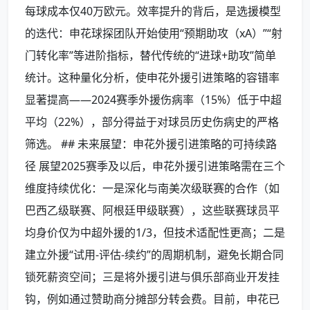
每球成本仅40万欧元。效率提升的背后，是选援模型
的迭代：申花球探团队开始使用“预期助攻（xA）”“射
门转化率”等进阶指标，替代传统的“进球+助攻”简单
统计。这种量化分析，使申花外援引进策略的容错率
显著提高——2024赛季外援伤病率（15%）低于中超
平均（22%），部分得益于对球员历史伤病史的严格
筛选。 ## 未来展望：申花外援引进策略的可持续路
径 展望2025赛季及以后，申花外援引进策略需在三个
维度持续优化：一是深化与南美次级联赛的合作（如
巴西乙级联赛、阿根廷甲级联赛），这些联赛球员平
均身价仅为中超外援的1/3，但技术适配性更高；二是
建立外援“试用-评估-续约”的周期机制，避免长期合同
锁死薪资空间；三是将外援引进与俱乐部商业开发挂
钩，例如通过赞助商分摊部分转会费。目前，申花已