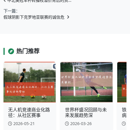
中北美冠军杯转播权溢价背后的资…
下一篇：
假球阴影下克罗地亚联赛的诚信危
热门推荐
无人机竞速商业化路
世界杯盛况回顾与未
铁
径：从社区赛事
来发展趋势深
病
2026-05-21
2026-03-26
2