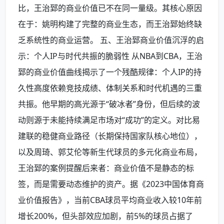
比，王治郅的商业价值已不在同一量级。其核心原因
在于：姚明构建了完整的商业生态，而王治郅始终缺
乏系统性的商业运营。 五、王治郅商业价值沉浮的启
示：个人IP与时代共振的脆弱性 从NBA到CBA，王治
郅的商业价值曲线揭示了一个残酷规律：个人IP的持
久性高度依赖竞技成绩、体制关系和时代机遇的三重
共振。他早期的高光源于“破冰者”身份，但后续的波
动则源于未能持续满足市场对“成功”的定义。对比易
建联的稳健商业路径（长期保持国家队核心地位），
以及周琦、郭艾伦等新生代球员的多元化商业布局，
王治郅的案例提醒后来者：商业价值不是静态的标
签，而是需要动态维护的资产。据《2023中国体育商
业价值报告》，当前CBA球员平均商业收入较10年前
增长200%，但头部效应加剧，前5%的球员占据了