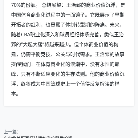
70%的份额。 总结展望：王治郅的商业价值沉浮，是
中国体育商业化进程中的一面镜子。它既展示了早期
开拓者的红利，也暴露了体制转型期的阵痛。未来，
随着CBA职业化深入和球员经纪体系完善，类似王治
郅的“大起大落”将越来越少。但个体商业价值的构
建，仍需平衡竞技、公关与时代需求。王治郅的故事
提醒我们：在体育商业化的浪潮中，没有永恒的巅
峰，只有不断适应变化的生存法则。他的商业价值沉
浮，终将成为中国篮球史上一个值得反复解读的样
本。
上一篇：