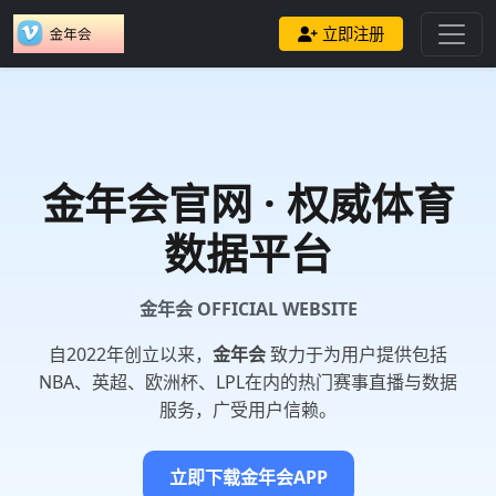
立即注册
金年会
官网 · 权威体育
数据平台
金年会 OFFICIAL WEBSITE
自2022年创立以来，
金年会
致力于为用户提供包括
NBA、英超、欧洲杯、LPL在内的热门赛事直播与数据
服务，广受用户信赖。
立即下载金年会APP