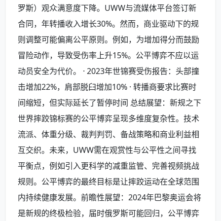
罗斯）观众满意度下降。UWW与流媒体平台签订新
合同，年转播收入增长30%。然而，商业驱动下的规
则调整可能偏离公平原则。例如，为增加得分而鼓励
冒险动作，导致受伤率上升15%。公平博弈不应以运
动员安全为代价。 · 2023年世锦赛受伤报告：头部撞
击增加22%，肩部脱臼增加10% · 转播商要求比赛时
间缩短，但实际延长了暂停时间 总结展望：新规之下
世界摔跤锦标赛的公平博弈呈现多维度复杂性。技术
流派、体重分级、裁判判罚、备战策略和商业利益相
互交织。未来，UWW需在观赏性与公平性之间寻找
平衡点，例如引入更科学的减重监管、完善视频挑战
规则。公平博弈的最终目标是让摔跤运动在全球范围
内持续健康发展。前瞻性展望：2024年巴黎奥运会将
是新规的终极检验，届时俄罗斯可能回归，公平博弈