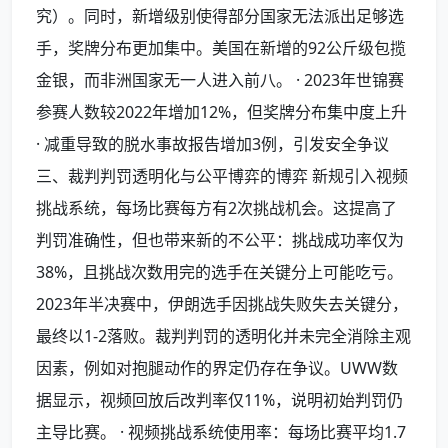
究）。同时，新增级别使得部分国家无法派出足够选
手，奖牌分布更加集中。美国在新增的92公斤级包揽
金银，而非洲国家无一人进入前八。 · 2023年世锦赛
参赛人数较2022年增加12%，但奖牌分布集中度上升
· 减重导致的脱水事故报告增加3例，引发安全争议
三、裁判判罚透明化与公平博弈的博弈 新规引入视频
挑战系统，每场比赛每方有2次挑战机会。这提高了
判罚准确性，但也带来新的不公平：挑战成功率仅为
38%，且挑战次数用完的选手在关键分上可能吃亏。
2023年半决赛中，伊朗选手因挑战失败失去关键分，
最终以1-2落败。裁判判罚的透明化并未完全消除主观
因素，例如对抱腿动作的界定仍存在争议。UWW数
据显示，视频回放后改判率仅11%，说明初始判罚仍
主导比赛。 · 视频挑战系统使用率：每场比赛平均1.7