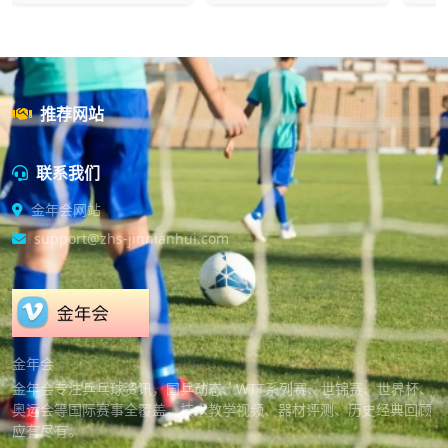
推荐网站
联系我们
金年会网站
support@zhs-jinnianhui.com
金年会
金年会专注乒乓球资讯，国乒动态、WTT系列赛、世锦赛、世界杯、
奥运会等国际赛事全覆盖，技术教学视频、器材评测、历史经典回顾
应有尽有。