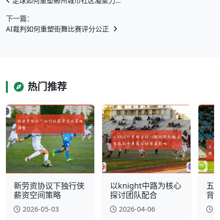
足球如何重塑郴州城市社区凝聚力…
下一篇：
AI裁判如何重塑街舞比赛评分公正
热门推荐
新劳资协议下独行侠
以knight中路为核心
五
薪资空间策略
探讨团队配合
背
2026-05-03
2026-04-06
2