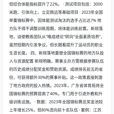
但综合体能指标提升了22%。 · 测试项目包括：3000
米跑、引体向上、立定跳远等基础项目 · 2023年全国
举重锦标赛中，因体能测试淘汰的选手占比达7% 地
方队不得不调整训练周期，将体能训练前置。新规落
地，迫使教练团队从“唯成绩论”转向“全面素质培养”，
虽然短期内引发争议，但长期看提升了运动员的职业
生涯长度。 四、新规落地重塑全国锦标赛的地方队投
入与资源配置 新规明确，赛事主办方需根据参赛队伍
的历史成绩分配奖金和赞助资源。成绩排名前五的省
份，可获得额外30%的赛事补贴。这一政策直接刺激
了地方政府的投入热情。2023年，广东省体育局将全
国锦标赛的预算提高了40%，专门用于引进外教和升
级训练设施。 · 数据：2023年全国锦标赛总奖金池较
上年增长25%，但80%流向前十名队伍 · 案例：江苏