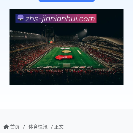
首页
/
体育快讯
/ 正文