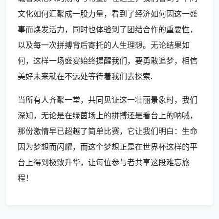
文化如何汇聚成一股力量，看到了经济如何因这一盛
事而焕发活力，同时也体验到了团结合作的重要性，
以及每一次拼搏背后寄托的人生理想。无论结果如
何，这样一场盛宴始终提醒我们，要勇敢追梦，相信
美好未来就在不远处等待着我们去探索.
当所有人齐聚一堂，共同见证这一壮丽景象时，我们
深知，无论是在绿茵场上的拼搏还是看台上的呐喊，
那份激情早已超越了简单比赛，它让我们明白：生命
因为梦想而闪耀，而这个梦想正是在世界杯这样的平
台上得到极致升华，让每位参与者共享这段难忘旅
程！