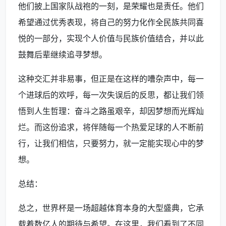
他们披上国家队战袍的一刻，是荣耀也是责任。他们
希望通过优秀表现，将自己的努力化作全民族共同喜
悦的一部分，实现个人价值与民族价值结合，并以此
鼓舞后辈继续追寻梦想。
这种交汇并非易事，但正是在这样的嘈杂声中，每一
个进球后的欢呼，每一次失误后的反思，都让我们领
悟到人生哲理：奋斗之路虽艰辛，却因梦想而光辉灿
烂。而这份追求，将伴随每一个热爱足球的人不断前
行，让我们相信，只要努力，就一定能实现心中的梦
想。
总结：
总之，世界杯是一场超越体育本身的大型盛典，它承
载着数亿人的期待与希望。在这里，我们看到了不同