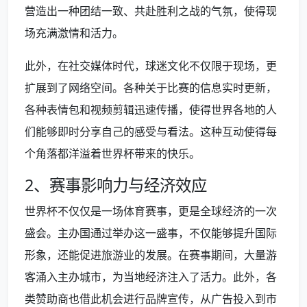
营造出一种团结一致、共赴胜利之战的气氛，使得现
场充满激情和活力。
此外，在社交媒体时代，球迷文化不仅限于现场，更
扩展到了网络空间。各种关于比赛的信息实时更新，
各种表情包和视频剪辑迅速传播，使得世界各地的人
们能够即时分享自己的感受与看法。这种互动使得每
个角落都洋溢着世界杯带来的快乐。
2、赛事影响力与经济效应
世界杯不仅仅是一场体育赛事，更是全球经济的一次
盛会。主办国通过举办这一盛事，不仅能够提升国际
形象，还能促进旅游业的发展。在赛事期间，大量游
客涌入主办城市，为当地经济注入了活力。此外，各
类赞助商也借此机会进行品牌宣传，从广告投入到市