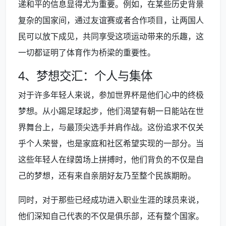
递和平的信息显得尤为重要。例如，在某些历史背景
复杂的国家间，通过友谊赛或者合作项目，让两国人
民可以放下成见，共同享受这项运动带来的乐趣，这
一切都证明了体育作为桥梁的重要性。
4、梦想交汇：个人与集体
对于许多年轻人来说，参加世界杯是他们心中的终极
梦想。从小踢足球起步，他们渴望有朝一日能站在世
界舞台上，与最顶尖选手并肩作战。这份追求不仅关
乎个人荣誉，也是家庭和社区希望实现的一部分。当
这些年轻人在绿茵场上拼搏时，他们背负的不仅是自
己的梦想，还有来自亲朋好友乃至整个民族期盼。
同时，对于那些已经成功进入职业生涯的球员来说，
他们深知自己代表的不仅是俱乐部，还有整个国家。