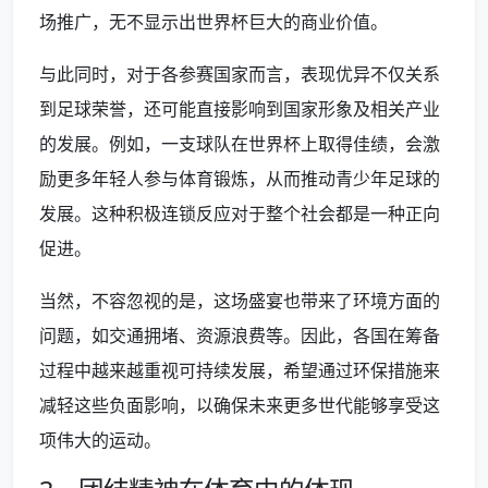
场推广，无不显示出世界杯巨大的商业价值。
与此同时，对于各参赛国家而言，表现优异不仅关系
到足球荣誉，还可能直接影响到国家形象及相关产业
的发展。例如，一支球队在世界杯上取得佳绩，会激
励更多年轻人参与体育锻炼，从而推动青少年足球的
发展。这种积极连锁反应对于整个社会都是一种正向
促进。
当然，不容忽视的是，这场盛宴也带来了环境方面的
问题，如交通拥堵、资源浪费等。因此，各国在筹备
过程中越来越重视可持续发展，希望通过环保措施来
减轻这些负面影响，以确保未来更多世代能够享受这
项伟大的运动。